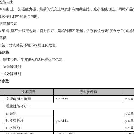
助性能突出
00
目以上，渗透能力强，能瞬间填充土壤的所有细微空隙，减少接触电阻。同时产品
其它接地材料的最佳辅助。
层防渗漏包装
皮纸
+
玻璃纤维双层包装，密封性好，运输过程不渗漏，告别传统包装“脏兮兮”的尴尬
环保
污染，对人体及环境不构成任何危害。
品规格
，每吨
40
包。牛皮纸
+
玻璃纤维双层包装。
：物理降阻剂
：长效降阻剂
术参数
号
技术项目
行业参考值
室温电阻率测量
p
≤
5
Ω
m
p
≤
0.
理化性能考核：
a.
失水
p
≤
0.
b.
冷热循环
p
≤
6
Ω
m
p
≤
0.
c.
水浸泡
p
≤
0.