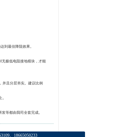
的达到最佳降阻效果。
M
无极低电阻接地模块，才能
，并且分层夯实。建议比例
上。
研发等都由我司全套完成。
3109、18665050233