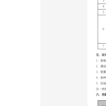
3
4
5
6
7
五、应
1
、发电
2
、通信
3
、贵重
4
、各种
5
、石油
注：特
六、用