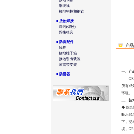
接地铜排
铜绞线
接地铜棒和铜管
■
放热焊接
焊剂(焊粉)
焊接模具
■
防雷配件
产品
线夹
接地端子箱
接地引出装置
避雷带支架
一、产
■
防雷器
GR
所有成
环境。
二、技
◆ 综
吸水保
下，凝
境，
GR