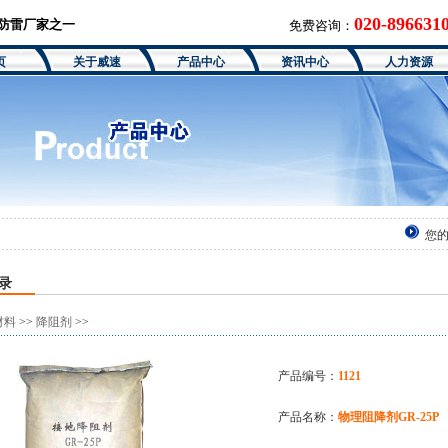
020-896631
的防雷厂家之一
免费咨询：
页
关于威速
产品中心
资讯中心
人力资源
您的
录
材料
>>
降阻剂
>>
产品编号：
1121
产品名称：
物理阻降剂GR-25P