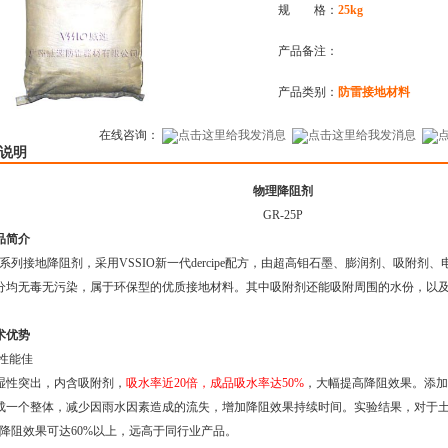
规 格：
25kg
产品备注：
产品类别：
防雷接地材料
在线咨询：
说明
物理降阻剂
GR-25P
品简介
系列接地降阻剂，采用
VSSIO
新一代
dercipe
配方，由超高钼石墨、膨润剂、吸附剂、
分均无毒无污染，属于环保型的优质接地材料。其中吸附剂还能吸附周围的水份，以
术优势
合性能佳
湿性突出，内含吸附剂，
吸水率近
20
倍，成品吸水率达
50%
，大幅提高降阻效果。添加
成一个整体，减少因雨水因素造成的流失，增加降阻效果持续时间。实验结果，对于
降阻效果可达
60%
以上，远高于同行业产品。