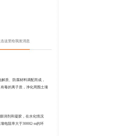
电解质、防腐材料调配而成，
及有毒的离子质，净化周围土壤
膨润剂和凝胶，在水化情况
土壤电阻率大于
3000
Ω·
m
的环