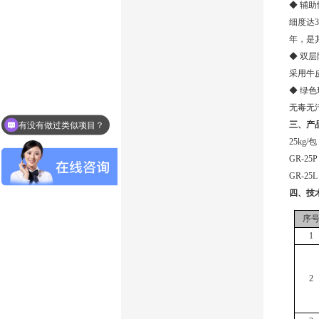
◆ 辅
细度达
3
年，是
◆ 双
采用牛
◆ 绿色
无毒无
三、产
有没有做过类似项目？
25kg
/
包
GR-25P
GR
-25L
四、技
序
1
2