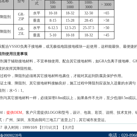
品名称
型号
100-
500-
1000-
式
> 3000
500
1000
3000
水平
10-18
18-32
32-50
>65
GR-
降阻剂
25P
垂直
8-15
15-28
28-45
>58
水平
6-12.5
12.5-25
25-37.5
>50
GR
-
降阻剂
25L
垂直
5-10
10-18
18-32
>45
议配合
VSSIO
负离子接地棒，或无极低电阻接地模块一起使用，这样能最快、最便捷
阻剂使用注意事项
剂属于辅助接地材料，不宜单独使用。配合其它接地材料，如
GRA
负离子接地棒、
G
度的发挥其降阻性能。
过程中，降阻剂必须将其它接地材料包裹住，才能对其起到防腐及保护作用。
证土壤、降阻剂、其它接地材料接触良好，施工过程中降阻剂应该加入适量的水调匀
阻剂：水
=5
：
1
。
剂与其它接地材料一样，必须深埋
0.8m
或以上，如果条件不允许，至少也须
0.5m
或以
M
：
提供
OEM
。
客户只需提供
LOGO
和型号，设计、包装、彩页、说明、技术支持、
式：广州、深圳、东莞由我司三地工厂送货上门，其它城市发货运。
 录入时间：1999/10/9 【
打印此页
】 【
关闭
】
电话：020-8966
备09090239号
www.vssio.com