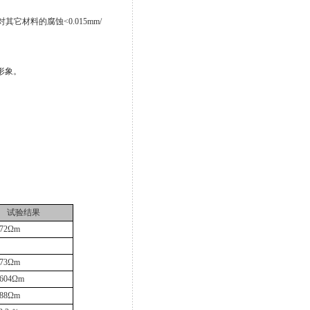
对其它材料的腐蚀
<
0.015mm
/
形象。
试验结果
72
Ω
m
73
Ω
m
604
Ω
m
88
Ω
m