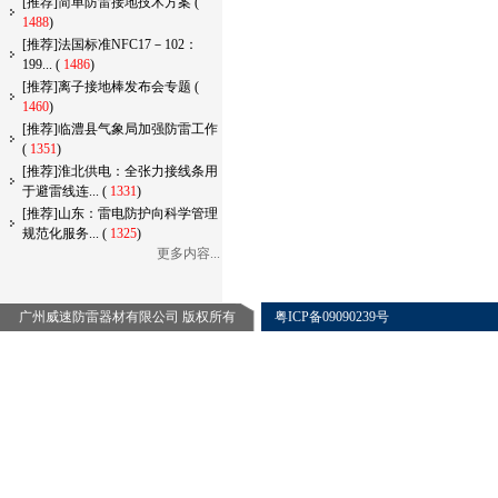
[推荐]简单防雷接地技术方案
(
1488
)
[推荐]法国标准NFC17－102：
199...
(
1486
)
[推荐]离子接地棒发布会专题
(
1460
)
[推荐]临澧县气象局加强防雷工作
(
1351
)
[推荐]淮北供电：全张力接线条用
于避雷线连...
(
1331
)
[推荐]山东：雷电防护向科学管理
规范化服务...
(
1325
)
更多内容...
广州威速防雷器材有限公司 版权所有
粤ICP备09090239号