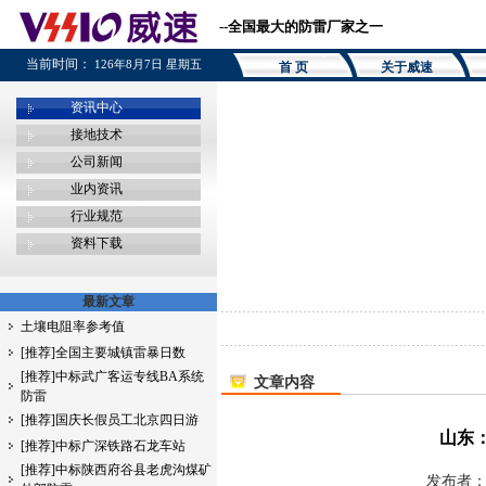
--全国最大的防雷厂家之一
当前时间：
126年8月7日 星期五
首 页
关于威速
资讯中心
接地技术
公司新闻
业内资讯
行业规范
资料下载
最新文章
土壤电阻率参考值
[推荐]全国主要城镇雷暴日数
[推荐]中标武广客运专线BA系统
文章内容
防雷
[推荐]国庆长假员工北京四日游
山东
[推荐]中标广深铁路石龙车站
[推荐]中标陕西府谷县老虎沟煤矿
发布者：b