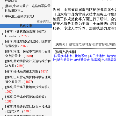
外部防雷
[推荐]中标内蒙古二连浩特军队雷
近日，山东省首届雷电防护服务联席会
达铁塔防雷...
《山东省市县防雷减灾技术服务工作集
中标湛江生物质发电厂
检测工作规范化等方面进行了研讨。会
更多内容...
护技术服务工作为主题，全面推进山东
热点文章
服务、专业人才培养、加强执法力度等
[推荐]《建筑物防雷设计规范》
GB&nbs...
(
2677
)
[推荐]湖北省启动对居民小区防雷
【关键词】 接地规范,接地标准,防雷标准,防雷
装置检测
(
2602
)
------------------------------------------------------------
[推荐]河北：保定市气象部门召开
【防雷产品推荐】
全市防雷业...
(
2540
)
|
防雷接地材料
|
接地系统
|
离子接地极
|
铜包
针
|
球形避雷针
|
单针避雷针
|
防雷器
|
电源防雷
[推荐]基站防雷设计及运行维护解
决方案
(
2494
)
[推荐]接地系统施工方案
(
1878
)
[推荐]山东雷电防护向科学管理规
范化服务迈...
(
1877
)
[推荐]关于离子接地棒技术问答
(
1602
)
[推荐]关于非金属接地模问答
(
1591
)
[推荐]移动通信基站防雷与接地设
计规范YD...
(
1493
)